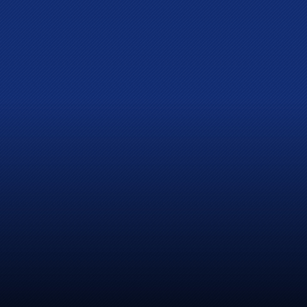
空运公司
ECFA进口
香港商务
特殊柜运送
ECFA出口
报关服务
海空联运
一般贸易进口
进口报关
海运快递
门到门服务
出口报关
户到户服务
转口贸易
保税园区
国际展览运送
香港中转及进