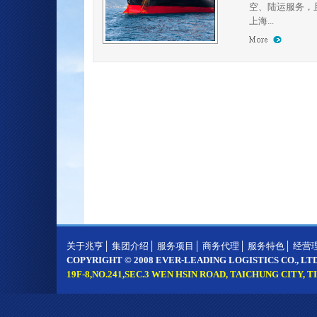
空、陆运服务，且
上海...
服务项目及营业属性：
海运承揽
空运运费查询
大陆快递
空运承揽
大陆线海空运
国际联运
海运出口
亚洲线海空运
三角贸易
海运进口
欧洲线海空运
多角贸易
空运出口
美洲线海空运
货物包装
空运进口
中东印巴海空运
香港货车
关于兆亨
│
集团介绍
│
服务项目
│
商务代理
│
服务特色
│
经营
海运并柜
物流园区作业
大陆货车
COPYRIGHT © 2008 EVER-LEADING LOGISTICS CO., L
19F-8,NO.241,SEC.3 WEN HSIN ROAD, TAICHUNG CITY, TI
海运整柜
第三方物流
中港拖车
海运公司
大陆一条龙海运报价
打大单出